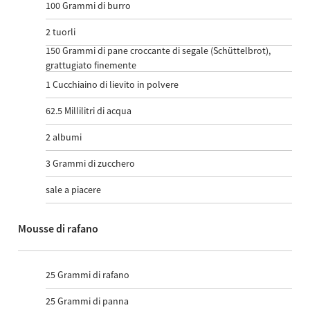
100
Grammi di burro
2
tuorli
150
Grammi di pane croccante di segale (Schüttelbrot),
grattugiato finemente
1
Cucchiaino di lievito in polvere
62.5
Millilitri di acqua
2
albumi
3
Grammi di zucchero
sale a piacere
Mousse di rafano
25
Grammi di rafano
25
Grammi di panna