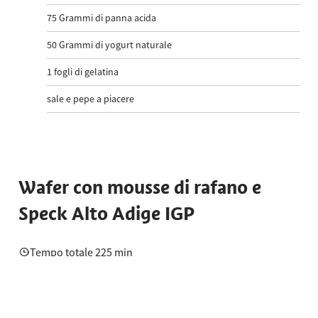
75
Grammi di panna acida
50
Grammi di yogurt naturale
1
fogli di gelatina
sale e pepe a piacere
Wafer con mousse di rafano e
Speck Alto Adige IGP
Tempo totale 225 min
Wafer di pane croccante di segale:
Sbattere il burro
con il tuorlo fino a ottenere un composto cremoso,
incorporare il pane croccante di segale e il lievito in