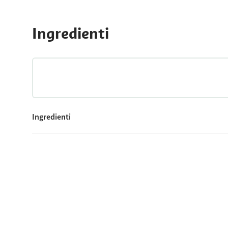
Ingredienti
Ingredienti
2
cavoli rapa
200
Grammi Speck Alto Adige IGP, tagliato a fettine sottili
100
Grammi parmigiano reggiano grattugiato
sale a piacere