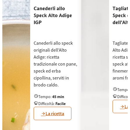
Canederli allo
Tagliat
Speck Alto Adige
Speck o
IGP
dell'Al
Canederli allo speck
Tagliate
originali dell’Alto
Alto Adig
Adige: ricetta
ricetta s
tradizionale con pane,
speck aff
speck ed erba
finement
cipollina, serviti in
aromi fre
brodo caldo.
Tempo
Tagliatel
Tempo
:
45 min
Difficol
Canederli allo speck originali dell’Alto Adige: rice
Difficoltà
:
Facile
La
La ricetta