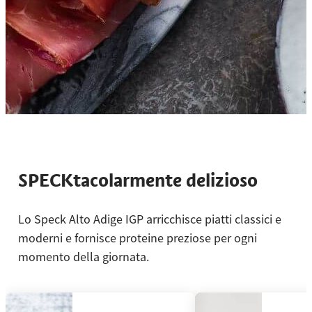
SPECKtacolarmente delizioso
Lo Speck Alto Adige IGP arricchisce piatti classici e
moderni e fornisce proteine preziose per ogni
momento della giornata.
Usa le frecce sinistra e destra oppure scorri orizzontalmente per v
Canederli allo Speck Alto Adige IGP
Tagliatel