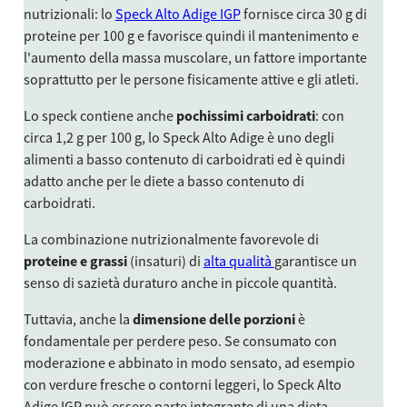
nutrizionali: lo
Speck Alto Adige IGP
fornisce circa 30 g di
proteine per 100 g e favorisce quindi il mantenimento e
l'aumento della massa muscolare, un fattore importante
soprattutto per le persone fisicamente attive e gli atleti.
Lo speck contiene anche
pochissimi carboidrati
: con
circa 1,2 g per 100 g, lo Speck Alto Adige è uno degli
alimenti a basso contenuto di carboidrati ed è quindi
adatto anche per le diete a basso contenuto di
carboidrati.
La combinazione nutrizionalmente favorevole di
proteine e grassi
(insaturi) di
alta qualità
garantisce un
senso di sazietà duraturo anche in piccole quantità.
Tuttavia, anche la
dimensione delle porzioni
è
fondamentale per perdere peso. Se consumato con
moderazione e abbinato in modo sensato, ad esempio
con verdure fresche o contorni leggeri, lo Speck Alto
Adige IGP può essere parte integrante di una dieta