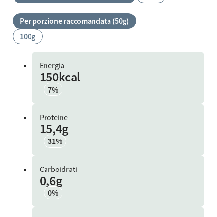
Per porzione raccomandata (50g)
100g
Energia
150kcal
7%
Proteine
15,4g
31%
Carboidrati
0,6g
0%