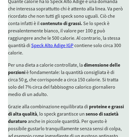
Quante calorie ha lo Speck Alto Adige è una domanda
che interessa soprattutto chi è attento alla linea. Va però
ricordato che non tutti gli speck sono uguali. Ciò che
conta infatti è il
contenuto di grassi.
Se lo speck è
prevalentemente bianco, il valore per 100 g può
raggiungere anche le 500 calorie. Al contrario, la stessa
quantità di
Speck Alto Adige IGP
contiene solo circa 300
calorie.
Per una dieta a calorie controllate, la
dimensione delle
porzioni
è fondamentale: la quantità consigliata è di
circa 50 g, che corrisponde a circa 150 calorie. Si tratta
solo del 7% circa del fabbisogno calorico giornaliero
medio di un adulto.
Grazie alla combinazione equilibrata di
proteine e grassi
di alta qualità
, lo speck garantisce un
senso di sazietà
duraturo
anche in piccole quantità. Per questo è
possibile gustarlo tranquillamente senza sensi di colpa,
ad esempio come ingrediente di un gustoso antipasto,