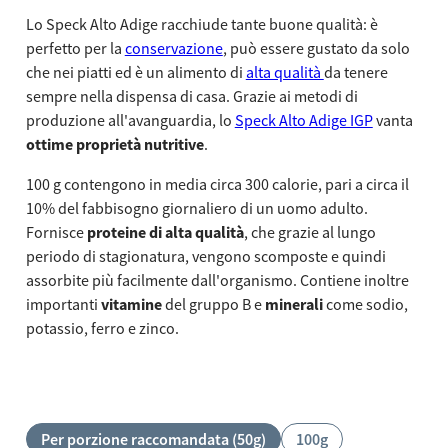
Lo Speck Alto Adige racchiude tante buone qualità: è
perfetto per la
conservazione
, può essere gustato da solo
che nei piatti ed è un alimento di
alta qualità
da tenere
sempre nella dispensa di casa. Grazie ai metodi di
produzione all'avanguardia, lo
Speck Alto Adige IGP
vanta
ottime proprietà nutritive
.
100 g contengono in media circa 300 calorie, pari a circa il
10% del fabbisogno giornaliero di un uomo adulto.
Fornisce
proteine di alta qualità
, che grazie al lungo
periodo di stagionatura, vengono scomposte e quindi
assorbite più facilmente dall'organismo. Contiene inoltre
importanti
vitamine
del gruppo B e
minerali
come sodio,
potassio, ferro e zinco.
Usa le frecce sinistra e destra oppure scorri orizzontalmente pe
Per porzione raccomandata (50g)
100g