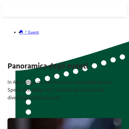
Eventi
Panoramica degli eventi
In Alto Adige, numerosi eventi sono dedicati allo
Speck Alto Adige IGP: dai festival culinari alle
divertenti attrative locali.