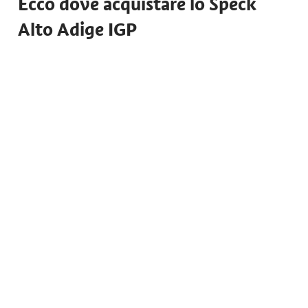
Ecco dove acquistare lo Speck
Alto Adige IGP
Termeno
Via Stazione 19 - 39040 - BZ
+39 0471 812 834
Vendita diretta
Onlineshop Mendelspeck
Negozio online