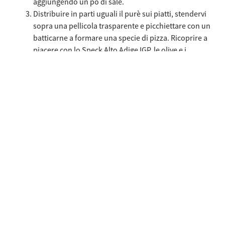
aggiungendo un pò di sale.
Distribuire in parti uguali il purè sui piatti, stendervi
sopra una pellicola trasparente e picchiettare con un
batticarne a formare una specie di pizza. Ricoprire a
piacere con lo Speck Alto Adige IGP, le olive e i
capperi e guarnire con le foglie di basilico. A tavola! È
pronta la pizza alle patate!
Ricette simili
Usa le frecce sinistra e destra oppure scorri orizzontalmente per v
Crostini con gorgonzola e Speck Alto Adige IGP
Cuori di 
Crostini con
Cuori d
gorgonzola e Speck
con Spe