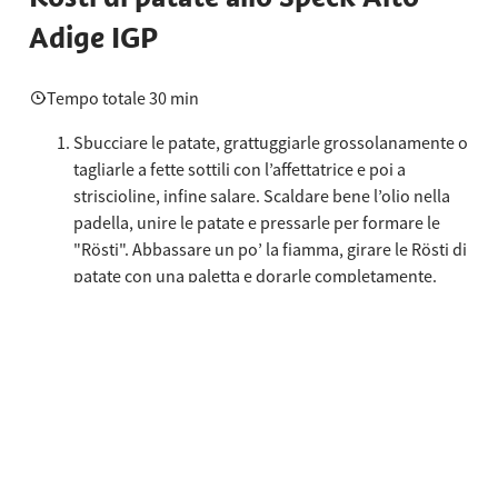
Adige IGP
Tempo totale 30 min
Sbucciare le patate, grattuggiarle grossolanamente o
tagliarle a fette sottili con l’affettatrice e poi a
striscioline, infine salare. Scaldare bene l’olio nella
padella, unire le patate e pressarle per formare le
"Rösti". Abbassare un po’ la fiamma, girare le Rösti di
patate con una paletta e dorarle completamente.
Condimento per l’insalata:
Mescolare bene l’aceto di vino bianco e il brodo di
carne o l’acqua, unire poi l’olio sempre mescolando.
Aromatizzare con sale e pepe.
Presentazione:
Condire la rucola e disporla sul "Rösti" di patate.
Guarnire con le fette di Speck Alto Adige IGP e le
lamelle di rafano. Insaporire la panna acida con il