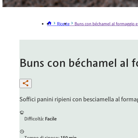
Ricette
Buns con béchamel al formaggio e 
Buns con béchamel al f
Soffici panini ripieni con besciamella al formagg
Difficoltà
:
Facile
Tempo di riposo
:
150 min