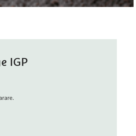
ge IGP
arare.