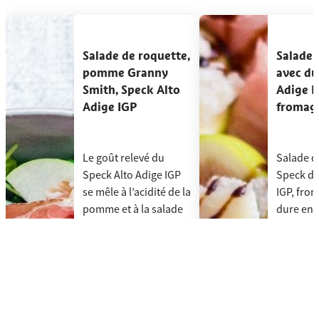
[missing "fr.slider.accessibilityHint" translation]
Salade de roquette, pomme Granny Smith, Speck 
Salade d
Salade de roquette,
Salade 
pomme Granny
avec du
Smith, Speck Alto
Adige I
Adige IGP
fromag
Le goût relevé du
Salade d
Speck Alto Adige IGP
Speck du
se mêle à l’acidité de la
IGP, fro
pomme et à la salade
dure en 
fraîche pour
crème b
déclencher un
Temps
tourbillon de saveurs.
Salade d
Difficul
Temps
:
30 min
Voi
Le goût relevé du Speck Alto Adige IGP se mêle à l
Difficulté
:
Facile
re