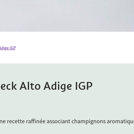
Adige IGP
peck Alto Adige IGP
 une recette raffinée associant champignons aromatiqu