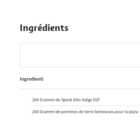
Ingrédients
Ingredienti
200
Grammi de Speck Alto Adige IGP
200
Grammi de pommes de terre farineuses pour la pizza
50
Grammi de tomates cuites
40
Grammi d'olives dénoyautées