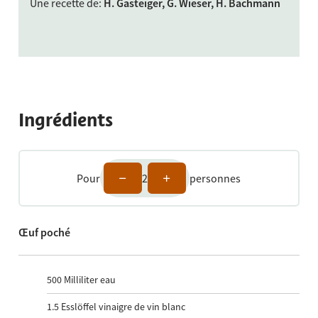
Une recette de
:
H. Gasteiger, G. Wieser, H. Bachmann
Ingrédients
Pour
2
personnes
Œuf poché
500
Milliliter eau
1.5
Esslöffel vinaigre de vin blanc