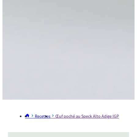
Recettes
Œuf poché au Speck Alto Adige IGP