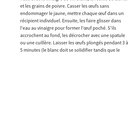
et les grains de poivre. Casser les œufs sans
endommager le jaune, mettre chaque œuf dans un
récipient individuel. Ensuite, les faire glisser dans
l'eau au vinaigre pour former l'œuf poché. S'ils
accrochent au fond, les décrocher avec une spatule
ou une cuillère. Laisser les œufs plongés pendant 3 à
5 minutes (le blanc doit se solidifier tandis que le
jaune doit rester tendre). Égoutter l'œuf poché avec
une écumoire plate et le réserver.
Crème de chou-fleur:
Faire revenir l'échalote dans
du beurre, ajouter le chou-fleur et la crème et laisser
réduire un peu. Saler et poivrer, puis émulsionner à
l'aide d'un mixeur.
Présentation:
Répartir la crème de chou-fleur sur les
assiettes, y placer l'œuf poché, décorer avec les dés
de Speck Alto Adige IGP et la ciboulette finement
coupée. Enfin, garnir les œufs avec les tranches de
Speck Alto Adige IGP, un filet d'huile d'olive, un brin