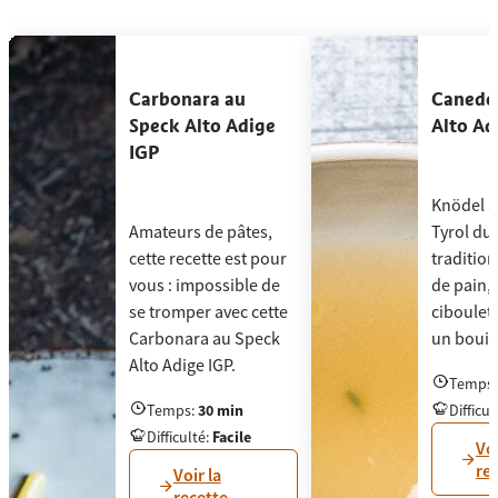
[missing "fr.slider.accessibilityHint" translation]
Carbonara au Speck Alto Adige IGP
Canederl
Carbonara au
Caneder
Speck Alto Adige
Alto Ad
IGP
Knödel a
Amateurs de pâtes,
Tyrol du 
cette recette est pour
tradition
vous : impossible de
de pain, 
se tromper avec cette
ciboulett
Carbonara au Speck
un bouil
Alto Adige IGP.
Temps
Knödel au
Temps
:
30 min
Difficul
Amateurs de pâtes, cette recette est pour vous : 
Difficulté
:
Facile
Voi
re
Voir la
recette