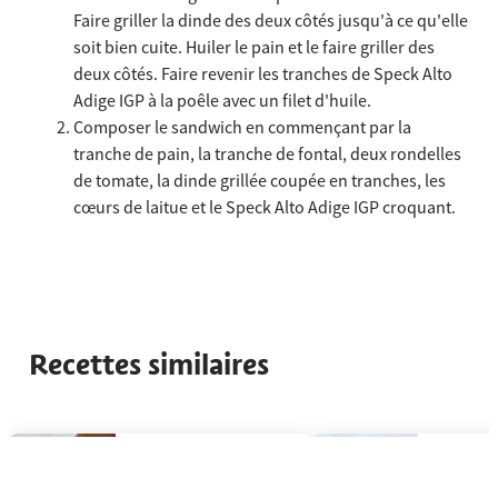
Faire griller la dinde des deux côtés jusqu'à ce qu'elle
soit bien cuite. Huiler le pain et le faire griller des
deux côtés. Faire revenir les tranches de Speck Alto
Adige IGP à la poêle avec un filet d'huile.
Composer le sandwich en commençant par la
tranche de pain, la tranche de fontal, deux rondelles
de tomate, la dinde grillée coupée en tranches, les
cœurs de laitue et le Speck Alto Adige IGP croquant.
Recettes similaires
[missing "fr.slider.accessibilityHint" translation]
Toast à la poêle avec garniture de pommes au four
Rouleaux
Toast à la poêle
Roulea