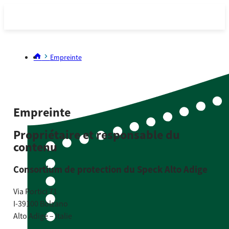
Empreinte
Empreinte
Propriétaire et responsable du
contenu
Consortium de protection du Speck Alto Adige
Via Portici 71
I-39100 Bolzano
Alto Adige – Italie