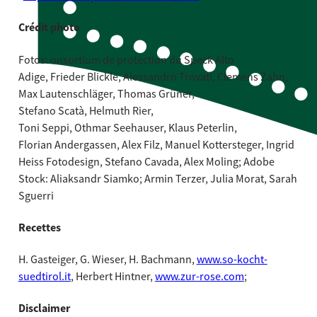
Crédit photo
Fotos: onsortium de protection du Speck Alto
Adige, Frieder Blickle, Alessandro Trovati, Clemens Zahn,
Max Lautenschläger, Thomas Grüner,
Stefano Scatà, Helmuth Rier,
Toni Seppi, Othmar Seehauser, Klaus Peterlin,
Florian Andergassen, Alex Filz, Manuel Kottersteger, Ingrid
Heiss Fotodesign, Stefano Cavada, Alex Moling; Adobe
Stock: Aliaksandr Siamko; Armin Terzer, Julia Morat, Sarah
Sguerri
Recettes
H. Gasteiger, G. Wieser, H. Bachmann,
www.so-kocht-
suedtirol.it
, Herbert Hintner,
www.zur-rose.com
;
Disclaimer