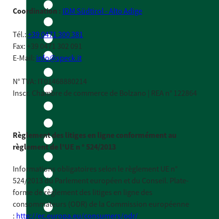
Coordination :
IDM Südtirol - Alto Adige
Tél.:
+39 0471 300 381
Fax: +39 0471 302 091
E-Mail:
info@speck.it
N° TVA: IT01468880214
Inscr. Chambre de commerce de Bolzano | REA n° 122864
Règlement des litiges en ligne conformément au
règlement de l'UE n ° 524/2013
Informations obligatoires selon le règlement UE n°
524/2013 du Parlement européen et du Conseil. Plate-
forme de règlement des litiges en ligne des
consommateurs (ODR) de la Commission européenne
:
http://ec.europa.eu/consumers/odr/