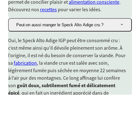
permet de concilier plaisir et
alimentation consciente
.
Découvrez nos
recettes
pour varier les idées.
Peut-on aussi manger le Speck Alto Adige cru ?
Oui, le Speck Alto Adige IGP peut être consommé cru :
c’est même ainsi qu’il dévoile pleinement son arôme. À
l’origine, il est né du besoin de conserver la viande. Pour
sa
fabrication
, la viande crue est salée avec soin,
légèrement fumée puis séchée en moyenne 22 semaines
à l’air pur des montagnes. Ce long affinage lui confère
son
goût doux, subtilement fumé et délicatement
épicé
, qui en fait un ingrédient apprécié dans de
nombreuses recettes.
Il révèle tout son profil aromatique à
température
ambiante
. Sortez-le donc de son emballage au moins
une heure avant dégustation afin qu’il puisse respirer et
développer toutes ses nuances. Grâce à sa maturation