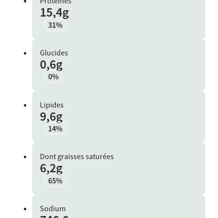
Protéines
15,4g
31%
Glucides
0,6g
0%
Lipides
9,6g
14%
Dont graisses saturées
6,2g
65%
Sodium