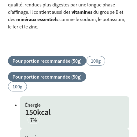
qualité, rendues plus digestes par une longue phase
d’affinage. Il contient aussi des
vitamines
du groupe B et
des
minéraux essentiels
comme le sodium, le potassium,
le fer et le zinc.
[missing "fr.slider.accessibilityHint" translation]
Pour portion recommandée (50g)
100g
Pour portion recommandée (50g)
100g
Énergie
150kcal
7%