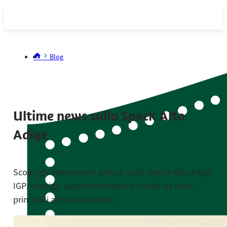
Blog
Ultime news sullo Speck Alto
Adige
Scopri gli interessanti articoli sullo Speck Alto Adige
IGP: consigli, approfondimenti e novità da tutti i
principali attori del settore.