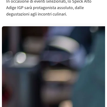
In occasione di eventi selezionati, lo Speck Alto
Adige IGP sarà protagonista assoluto, dalle
degustazioni agli incontri culinari.
Usa le frecce sinistra e destra oppure scorri orizzontalmente per v