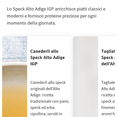
Lo Speck Alto Adige IGP arricchisce piatti classici e
moderni e fornisce proteine preziose per ogni
momento della giornata.
Usa le frecce sinistra e destra oppure scorri orizzontalmente per v
Canederli allo Speck Alto Adige IGP
Tagliatel
Canederli allo
Tagliat
Speck Alto Adige
Speck o
IGP
dell'Al
Canederli allo speck
Tagliate
originali dell’Alto
Alto Adig
Adige: ricetta
ricetta s
tradizionale con pane,
speck aff
speck ed erba
finement
cipollina, serviti in
aromi fre