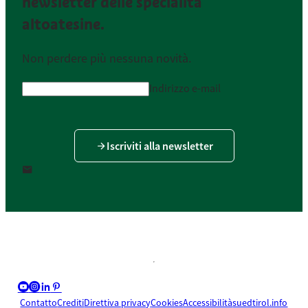
newsletter delle specialità
altoatesine.
Non perdere più nessuna novità.
Indirizzo e-mail
Iscriviti alla newsletter
youtube_big
instagram_big
linkedin_nocircle
pinterest_nocircle
Contatto
Crediti
Direttiva privacy
Cookies
Accessibilità
suedtirol.info