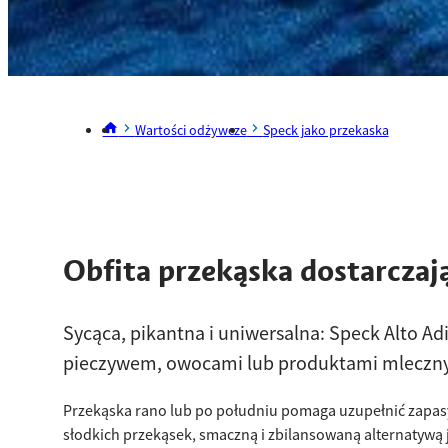
Wartości odżywcze
Speck jako przekaska
Obfita przekąska dostarczają
Sycąca, pikantna i uniwersalna: Speck Alto Ad
pieczywem, owocami lub produktami mleczn
Przekąska rano lub po południu pomaga uzupełnić zapasy
słodkich przekąsek, smaczną i zbilansowaną alternatywą 