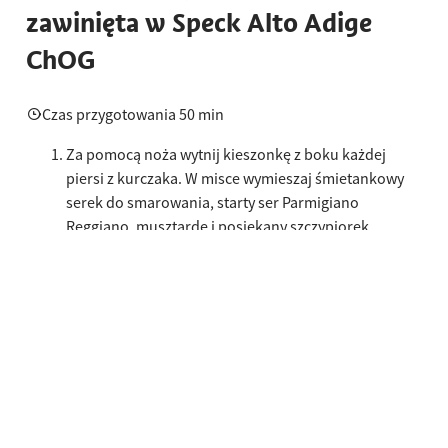
zawinięta w Speck Alto Adige
ChOG
Czas przygotowania 50 min
Za pomocą noża wytnij kieszonkę z boku każdej
piersi z kurczaka. W misce wymieszaj śmietankowy
serek do smarowania, starty ser Parmigiano
Reggiano, musztardę i posiekany szczypiorek.
Napełnij kieszenie w piersiach kurczaka nadzieniem.
Połóż pięć plastrów Speck Alto Adige CHOG obok
siebie wzdłuż na desce do krojenia.
Połóż jedną pierś kurczaka na środku pokrojonego
Speck Alto Adige CHOG. Ciasno owiń plastry wokół
kurczaka, aby zapewnić szczelne
zamknięcie nadzienia.
Umieść piersi z kurczaka w naczyniu do pieczenia z
kilkoma gałązkami rozmarynu i piecz w rozgrzanym