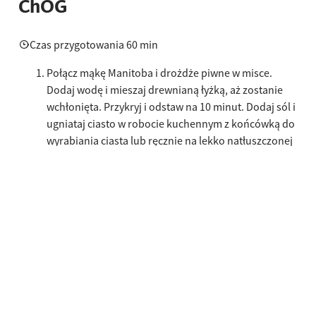
ChOG
Czas przygotowania 60 min
Połącz mąkę Manitoba i drożdże piwne w misce.
Dodaj wodę i mieszaj drewnianą łyżką, aż zostanie
wchłonięta. Przykryj i odstaw na 10 minut. Dodaj sól i
ugniataj ciasto w robocie kuchennym z końcówką do
wyrabiania ciasta lub ręcznie na lekko natłuszczonej
powierzchni roboczej.
Umieść ciasto w misce lekko nasmarowanej oliwą z
oliwek extra vergine, przykryj, pozostaw do
wyrośnięcia na 2 godziny w temperaturze pokojowej,
a następnie przenieś do lodówki na co najmniej
12 godzin.
Wyjmij ciasto z lodówki i podzielić na 4 części po ok.
200 g każda. Uformuj każdy kawałek w kulę, umieścić
na posypanej mąką z semoliny blasze i pozostaw do
wyrośnięcia w temperaturze pokojowej na godzinę.