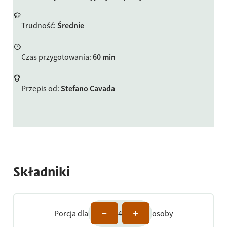
Trudność
:
Średnie
Czas przygotowania
:
60 min
Przepis od
:
Stefano Cavada
Składniki
Porcja dla
4
osoby