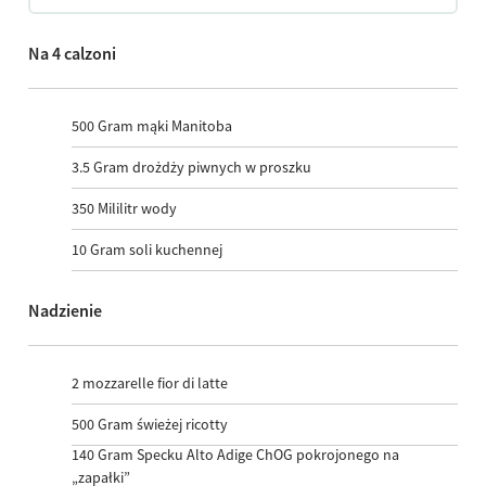
Na 4 calzoni
500
Gram mąki Manitoba
3.5
Gram drożdży piwnych w proszku
350
Mililitr wody
10
Gram soli kuchennej
Nadzienie
2
mozzarelle fior di latte
500
Gram świeżej ricotty
140
Gram Specku Alto Adige ChOG pokrojonego na
„zapałki”