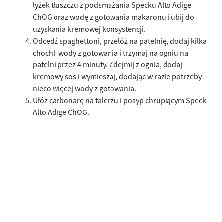
łyżek tłuszczu z podsmażania Specku Alto Adige
ChOG oraz wodę z gotowania makaronu i ubij do
uzyskania kremowej konsystencji.
Odcedź spaghettoni, przełóż na patelnię, dodaj kilka
chochli wody z gotowania i trzymaj na ogniu na
patelni przez 4 minuty. Zdejmij z ognia, dodaj
kremowy sos i wymieszaj, dodając w razie potrzeby
nieco więcej wody z gotowania.
Ułóż carbonarę na talerzu i posyp chrupiącym Speck
Alto Adige ChOG.
Podobne przepisy
[missing "pl.slider.accessibilityHint" translation]