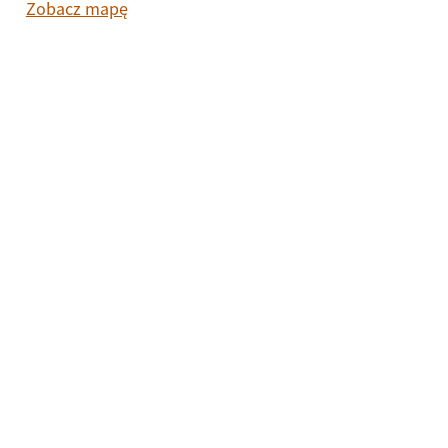
Zobacz mapę
Oto gdzie kupić Speck Alto Adige
ChOG
Truden/Trodena