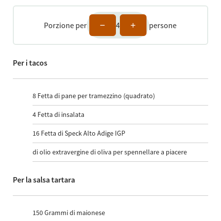
Porzione per
4
persone
Per i tacos
8
Fetta di pane per tramezzino (quadrato)
4
Fetta di insalata
16
Fetta di Speck Alto Adige IGP
di olio extravergine di oliva per spennellare a piacere
Per la salsa tartara
150
Grammi di maionese