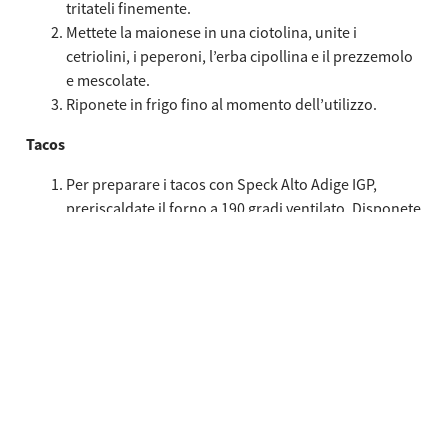
tritateli finemente.
Mettete la maionese in una ciotolina, unite i
cetriolini, i peperoni, l’erba cipollina e il prezzemolo
e mescolate.
Riponete in frigo fino al momento dell’utilizzo.
Tacos
Per preparare i tacos con Speck Alto Adige IGP,
preriscaldate il forno a 190 gradi ventilato. Disponete
le fette di pane per tramezzino su un tagliere e con
l’aiuto di un coppapasta o una ciotolina del diametro
di circa 12 cm, ricavate un disco tondo da ognuna.
Spennellate i dischi di pane con poco olio
extravergine di oliva, piegateli a metà e incastrateli su
una teglia per muffin capovolta, in modo che restino
piegati a metà durante la cottura. Infornate a 190
gradi per 10-12 minuti, fino a doratura. Sfornate e
lasciate raffreddare per qualche minuto.
Nel frattempo, lavate e asciugate l’insalata e mettete