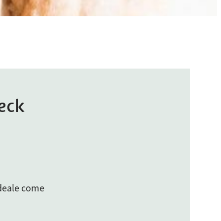
peck
 ideale come