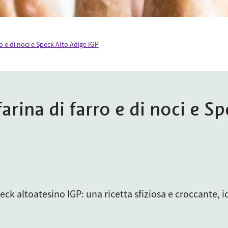
rro e di noci e Speck Alto Adige IGP
farina di farro e di noci e S
 speck altoatesino IGP: una ricetta sfiziosa e croccante,