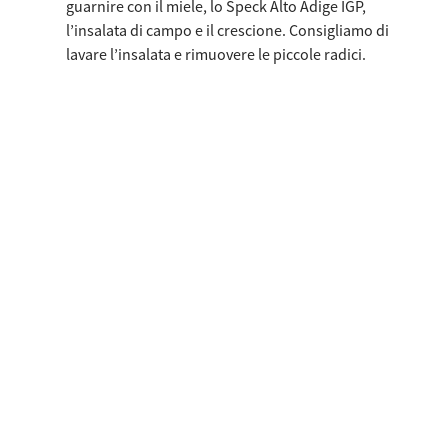
guarnire con il miele, lo Speck Alto Adige IGP,
l’insalata di campo e il crescione. Consigliamo di
lavare l’insalata e rimuovere le piccole radici.
Ricette simili
Usa le frecce sinistra e destra oppure scorri orizzontalmente per v
Bao Buns con Speck Alto Adige IGP, Robiola, Rucol
Asparagi 
Bao Buns con
Asparag
Speck Alto Adige
friggitr
IGP, Robiola,
con Spe
Rucola e Glassa al
Adige I
Balsamico