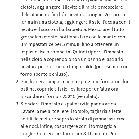
ciotola, aggiungere il lievito e il miele e mescolare
delicatamente finché il lievito si scioglie. Versare la
farina in una ciotola, aggiungere il sale, l'acqua con il
lievito e il succo di barbabietola. Mescolare il tutto
grossolanamente, poi impastare con le mani o con
un’impastatrice per 5 minuti, fino a ottenere un
impasto liscio compatto. Quindi riporre l’impasto
nella ciotola coprendolo con un panno e lasciarlo
lievitare per 2 ore in un luogo caldo (per esempio nel
forno spento e chiuso).
Poi dividere l'impasto in due porzioni, formarne due
palline, coprirle e farle lievitare per un’altra ora.
Riscaldare il forno a 250° C (ventilato).
Stendere l’impasto e spalmarvi la panna acida.
Lavare la mela, togliere il torsolo, tagliarla a fette
sottili da mettere sopra lo strato di panna, assieme
alle noci. Infine, cospargere con il formaggio a
scaglie. Cuocere nel forno per 8-10 minuti. Poi