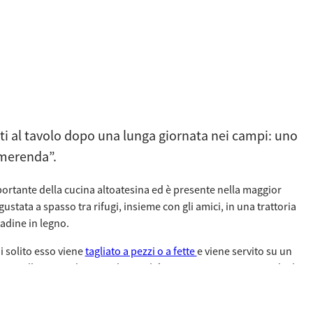
ti al tavolo dopo una lunga giornata nei campi: uno
“merenda”.
portante della cucina altoatesina ed è presente nella maggior
gustata a spasso tra rifugi, insieme con gli amici, in una trattoria
adine in legno.
 solito esso viene
tagliato a pezzi o a fette
e viene servito su un
 gusto; nella merenda tipica, lo speck è sempre accompagnato dagli
saporito dell’Alto Adige, Kaminwurze (il salamino affumicato),
t
(il pane di segale croccante) e le pagnotte venostane.