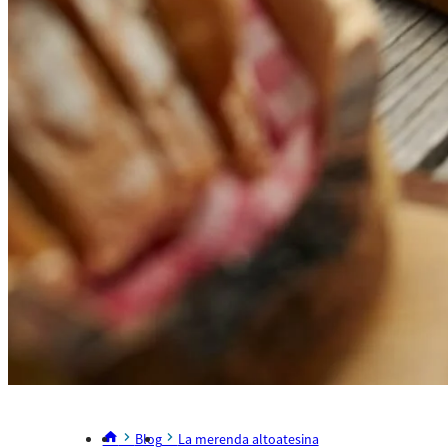
Blog
La merenda altoatesina