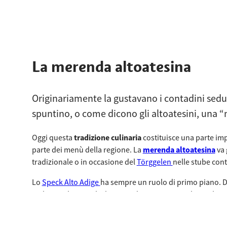
La merenda altoatesina
Originariamente la gustavano i contadini sedu
spuntino, o come dicono gli altoatesini, una 
Oggi questa
tradizione culinaria
costituisce una parte im
parte dei menù della regione. La
merenda altoatesina
va 
tradizionale o in occasione del
Törggelen
nelle stube cont
Lo
Speck Alto Adige
ha sempre un ruolo di primo piano. Di
tagliere in legno. Gli altri ingredienti variano in base al
stessi ingredienti: una fetta spessa di
formaggio di malga
burro, sottaceti e ottimo
pane altoatesino
: lo
Schüttelbro