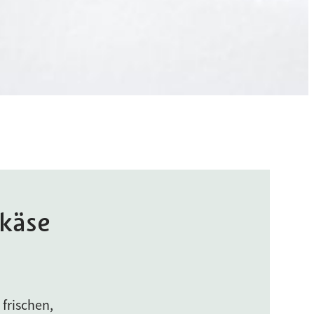
hkäse
 frischen,