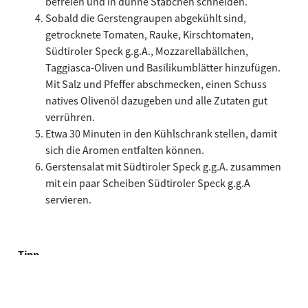
befreien und in dünne Stäbchen schneiden.
Sobald die Gerstengraupen abgekühlt sind,
getrocknete Tomaten, Rauke, Kirschtomaten,
Südtiroler Speck g.g.A., Mozzarellabällchen,
Taggiasca-Oliven und Basilikumblätter hinzufügen.
Mit Salz und Pfeffer abschmecken, einen Schuss
natives Olivenöl dazugeben und alle Zutaten gut
verrühren.
Etwa 30 Minuten in den Kühlschrank stellen, damit
sich die Aromen entfalten können.
Gerstensalat mit Südtiroler Speck g.g.A. zusammen
mit ein paar Scheiben Südtiroler Speck g.g.A
servieren.
Tipp
Wer den Gerstensalat am Vortag, oder ziemlich im Voraus
zubereitet, nimmt ihn bitte ca. 15 Minuten vor dem