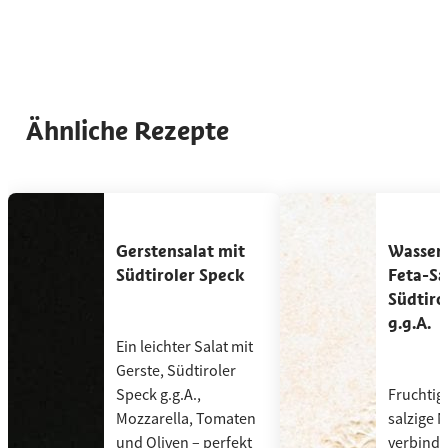
Ähnliche Rezepte
Benutze die linken und rechten Pfeiltasten oder scrolle horizonta
Gerstensalat mit Südtiroler Speck
Wasserme
Gerstensalat mit
Wasser
Südtiroler Speck
Feta-Sa
Südtiro
g.g.A.
Ein leichter Salat mit
Gerste, Südtiroler
Speck g.g.A.,
Fruchtig
Mozzarella, Tomaten
salzige 
und Oliven – perfekt
verbinde