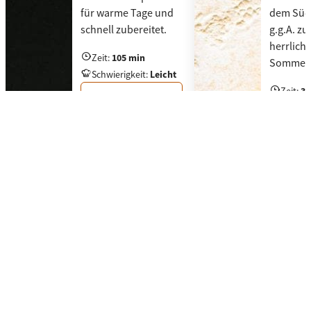
für warme Tage und
dem Südt
schnell zubereitet.
g.g.A. z
herrlich 
Zeit
:
105 min
Sommers
Ein leichter Salat mit Gerste, Südtiroler Speck g.
Schwierigkeit
:
Leicht
Zeit
:
30
Zum Rezept
Fruchtig
Schwier
Zu