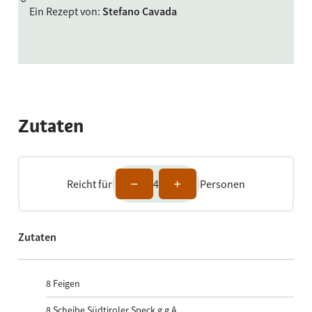
Ein Rezept von
:
Stefano Cavada
Zutaten
Reicht für
4
Personen
Zutaten
8
Feigen
8
Scheibe Südtiroler Speck g.g.A.