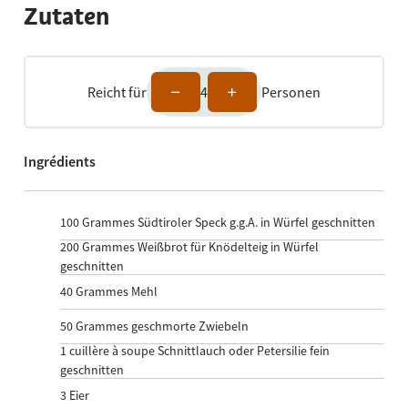
Zutaten
Reicht für
4
Personen
Ingrédients
100
Grammes Südtiroler Speck g.g.A. in Würfel geschnitten
200
Grammes Weißbrot für Knödelteig in Würfel
geschnitten
40
Grammes Mehl
50
Grammes geschmorte Zwiebeln
1
cuillère à soupe Schnittlauch oder Petersilie fein
geschnitten
3
Eier