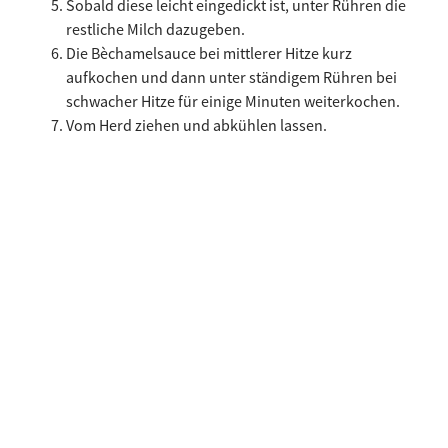
Sobald diese leicht eingedickt ist, unter Rühren die
restliche Milch dazugeben.
Die Bèchamelsauce bei mittlerer Hitze kurz
aufkochen und dann unter ständigem Rühren bei
schwacher Hitze für einige Minuten weiterkochen.
Vom Herd ziehen und abkühlen lassen.
Für die Füllung
Die Zucchini waschen, Enden entfernen und die
Zucchini klein würfeln. Den Knoblauch schälen und
in einer Pfanne mit 2 Esslöffel Öl kurz rösten. Die
Zucchiniwürfel dazugeben, salzen und bei starker
Hitze für einige Minuten bissfest rösten. Vom Herd
ziehen und abkühlen lassen.
Den Lauch waschen, putzen und in dünne Ringe
schneiden. Beiseitestellen.
Die Schwarte vom Südtiroler Speck g.g.A. entfernen
und den Speck klein würfeln, dabei einige Streifen
zum Anrichten beiseitelegen.