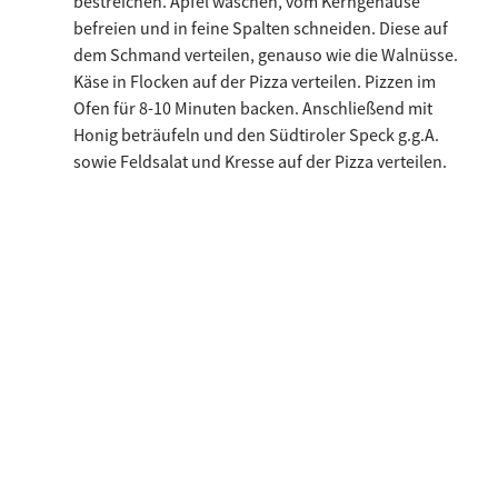
bestreichen. Apfel waschen, vom Kerngehäuse
befreien und in feine Spalten schneiden. Diese auf
dem Schmand verteilen, genauso wie die Walnüsse.
Käse in Flocken auf der Pizza verteilen. Pizzen im
Ofen für 8-10 Minuten backen. Anschließend mit
Honig beträufeln und den Südtiroler Speck g.g.A.
sowie Feldsalat und Kresse auf der Pizza verteilen.
Ähnliche Rezepte
Benutze die linken und rechten Pfeiltasten oder scrolle horizonta
Bao Buns mit Südtiroler Speck g.g.A., Robiola, R
Spargel i
Bao Buns mit
Spargel
Südtiroler Speck
mit Süd