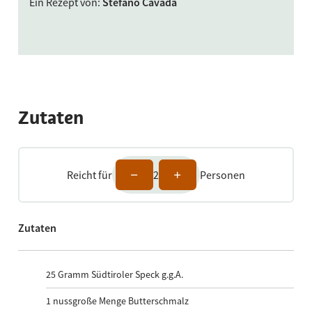
Ein Rezept von
:
Stefano Cavada
Zutaten
Reicht für
2
Personen
Zutaten
25
Gramm Südtiroler Speck g.g.A.
1
nussgroße Menge Butterschmalz