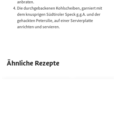
anbraten.
Die durchgebackenen Kohlscheiben, garniert mit
dem knusprigen Südtiroler Speck g.g.A. und der
gehackten Petersilie, auf einer Servierplatte
anrichten und servieren.
Ähnliche Rezepte
Benutze die linken und rechten Pfeiltasten oder scrolle horizonta
Bao Buns mit Südtiroler Speck g.g.A., Robiola, R
Spargel i
Bao Buns mit
Spargel
Südtiroler Speck
mit Süd
g.g.A., Robiola,
Speck g
Rucola und