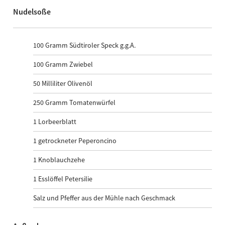
Nudelsoße
100
Gramm Südtiroler Speck g.g.A.
100
Gramm Zwiebel
50
Milliliter Olivenöl
250
Gramm Tomatenwürfel
1
Lorbeerblatt
1
getrockneter Peperoncino
1
Knoblauchzehe
1
Esslöffel Petersilie
Salz und Pfeffer aus der Mühle nach Geschmack