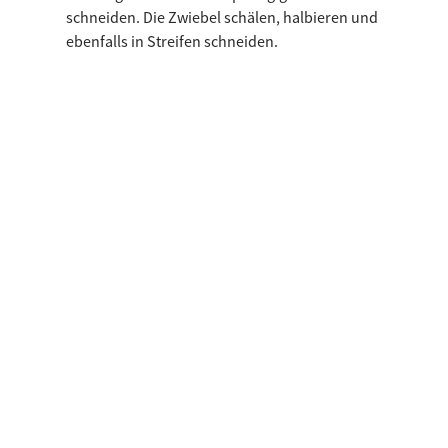
schneiden. Die Zwiebel schälen, halbieren und
ebenfalls in Streifen schneiden.
Die Zwiebel im Olivenöl anbraten. Dann den
Südtiroler Speck g.g.A. dazugeben und mitbraten.
Die Tomatenwürfel und das Lorbeerblatt
hinzugeben.
Nun wird die Nudelsoße mit Salz, Pfeffer und
Peperoncino gewürzt und ca. 10 Minuten lang
eingekocht.
Kurz vor Ende der Garzeit den fein gehackten
Knoblauch zur Specksoße zugeben. Die Petersilie
waschen, fein schneiden und zum Schluss
hinzufügen.
Fertigstellung:
Die Bandnudeln in reichlich Salzwasser kochen, in
der Sauce schwenken und mit dem Basilikum und
den getrockneten Tomatenscheiben servieren.