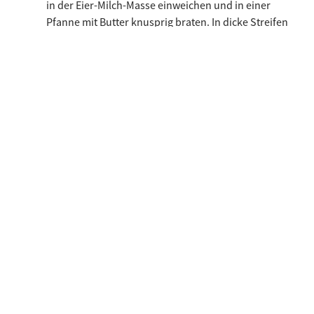
in der Eier-Milch-Masse einweichen und in einer
Pfanne mit Butter knusprig braten. In dicke Streifen
schneiden. Für die Räuchermakrele Fische putzen,
filetieren, häuten, entgräten und salzen.
Räuchermehl in einen mit Alufolie ausgelegten Wok
streuen und leicht mit Calvados tränken.
Gittereinsatz hineinsetzen, Deckel schließen und auf
dem Herd erhitzen, bis das Mehl zu rauchen beginnt.
Hitze reduzieren, Makrelenfilets auf den Rost legen
und bei geschlossenem Deckel ungefähr 20 Minuten
räuchern. In Stücke schneiden. Jakobsmuscheln aus
der Schale lösen, putzen und Corail entfernen.
Jakobsmuscheln salzen und auf einer Seite in
Schüttelbrotbröseln wälzen. Öl in einer Pfanne
erhitzen und die Muschel auf der Seite mit den
Schüttelbrotbröseln anbraten, wenden und auf der
anderen Seite glasig braten. Auf jeden Teller etwas
Frühlingszwiebelgrün und eine Apfelscheibe legen.
Remoulade darauf verteilen. Arme-Ritter-Streifen,