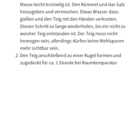
Masse leicht krümelig ist. Den Kümmel und das Salz
hinzugeben und vermischen. Etwas Wasser dazu
gießen und den Teig mit den Händen verkneten.
Diesen Schritt so lange wiederholen, bis ein nicht zu
weicher Teig entstanden ist. Der Teig muss nicht
homogen sein, allerdings dürfen keine Mehlspuren
mehr sichtbar sein.
Den Teig anschließend zu einer Kugel formen und
zugedeckt für ca. 1 Stunde bei Raumtemparatur
ruhen lassen.
Für die Füllung
Die Zwiebeln und den Knoblauch schälen, in dünne
Scheiben schneiden und beiseitestellen. Die
Schwarte von den Speckscheiben entfernen und den
Südtiroler Speck g.g.A. in dünne Streifen schneiden.
Das Samenöl in einer Bratpfanne erhitzen und die
Zwiebeln sowie den Knoblauch bei starker Hitze