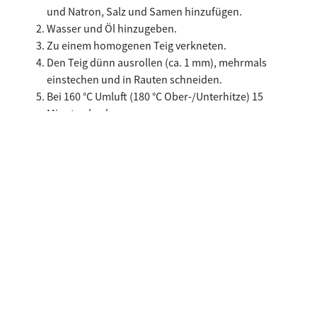
und Natron, Salz und Samen hinzufügen.
Wasser und Öl hinzugeben.
Zu einem homogenen Teig verkneten.
Den Teig dünn ausrollen (ca. 1 mm), mehrmals
einstechen und in Rauten schneiden.
Bei 160 °C Umluft (180 °C Ober-/Unterhitze) 15
Minuten backen.
Aus dem Ofen nehmen, abkühlen lassen und mit den
dünnen Scheiben Südtiroler Speck g.g.A. servieren.
Ähnliche Rezepte
Benutze die linken und rechten Pfeiltasten oder scrolle horizonta
Crostoni mit Gorgonzola und Südtiroler Speck g.g
Artischo