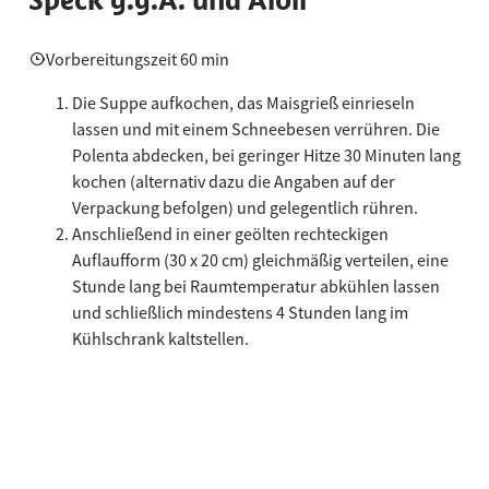
Vorbereitungszeit 60 min
Die Suppe aufkochen, das Maisgrieß einrieseln
lassen und mit einem Schneebesen verrühren. Die
Polenta abdecken, bei geringer Hitze 30 Minuten lang
kochen (alternativ dazu die Angaben auf der
Verpackung befolgen) und gelegentlich rühren.
Anschließend in einer geölten rechteckigen
Auflaufform (30 x 20 cm) gleichmäßig verteilen, eine
Stunde lang bei Raumtemperatur abkühlen lassen
und schließlich mindestens 4 Stunden lang im
Kühlschrank kaltstellen.
Die Polenta auf ein Schneidbrett stürzen, in etwa 1
cm dicke Scheiben und dann zu Stäbchen schneiden.
Die Stäbchen zusammen mit den drei
Knoblauchzehen für die Aioli auf ein mit Backpapier
ausgelegtes und mit Öl beträufeltes Backblech geben