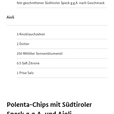
fein geschnittener Südtiroler Speck g.g.A. nach Geschmack
Aioli
3
Knoblauchzehen
2
Dotter
250
Milliliter Sonnenblumenöl
0.5
Saft Zitrone
1
Prise Salz
Polenta-Chips mit Südtiroler
Speck g.g.A. und Aioli