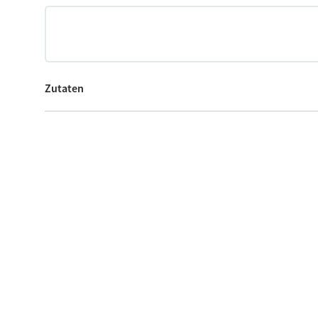
Zutaten
12
Scheibe Südtiroler Speck g.g.A. ohne Kruste
12
Mozzarelline (kleine Mozzarella)
50
Gramm Rauke
Olivenöl nach Geschmack