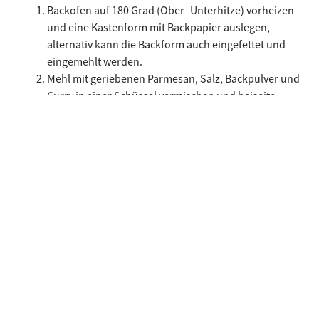
Backofen auf 180 Grad (Ober- Unterhitze) vorheizen
und eine Kastenform mit Backpapier auslegen,
alternativ kann die Backform auch eingefettet und
eingemehlt werden.
Mehl mit geriebenen Parmesan, Salz, Backpulver und
Curry in einer Schüssel vermischen und beiseite
stellen.
In einer weiteren Schüssel die Eier mit Öl und Milch
verquirlen. Anschließend Das Ei-Milch-Gemisch zur
Mehlmischung gießen und kurz mit einem Löffel
verrühren. Walnüsse, Oliven und Speckwürfel
dazugeben und alles kurz vermischen bis keine
Mehlspuren mehr sichtbar sind. Teig in die
Kastenform füllen, glattstreichen und bei 180 Grad
für ca. 50 Minuten backen (Stäbchenprobe).
Plumcake aus dem Ofen nehmen, 10 Minuten ruhen
lassen und aus der Form nehmen. Warm oder kalt in
Scheiben geschnitten, mit Frischkäse und Scheiben
vom Südtiroler Speck g.g.A. servieren.