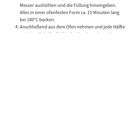
Messer aushöhlen und die Füllung hineingeben.
Alles in einer ofenfesten Form ca. 15 Minuten lang
bei 180°C backen.
Anschließend aus dem Ofen nehmen und jede Hälfte
mit einer Scheibe Südtiroler Speck g.g.A. und
Mandelsplittern garnieren.
Ähnliche Rezepte
Benutze die linken und rechten Pfeiltasten oder scrolle horizonta
Crostoni mit Gorgonzola und Südtiroler Speck g.g
Artischo
Crostoni mit
Artisc
Gorgonzola und
mit Süd
Südtiroler Speck
Speck g