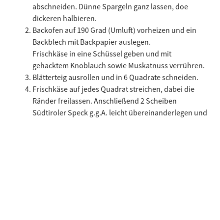
abschneiden. Dünne Spargeln ganz lassen, doe
dickeren halbieren.
Backofen auf 190 Grad (Umluft) vorheizen und ein
Backblech mit Backpapier auslegen.
Frischkäse in eine Schüssel geben und mit
gehacktem Knoblauch sowie Muskatnuss verrühren.
Blätterteig ausrollen und in 6 Quadrate schneiden.
Frischkäse auf jedes Quadrat streichen, dabei die
Ränder freilassen. Anschließend 2 Scheiben
Südtiroler Speck g.g.A. leicht übereinanderlegen und
2-3 Spargeln auf ein Ende legen. Spargeln im Speck
einrollen und diagonal mittig auf ein
Blätterteigquadrat legen. Mit den restlichen Spargeln
und den Scheiben Südtiroler Speck g.g.A. gleich
verfahren. Speck-Spargel-Rolle mit geriebenem
Parmesankäse bestreuen.
Eine Ecke vom Blätterteig zur Mitte hin über die
Speck-Spargel-Rolle klappen, mit Wasser
anfeuchten. Anschließend die entgegengesetzte Ecke