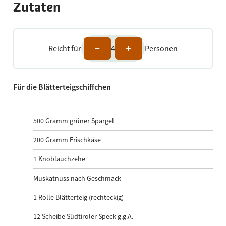
Zutaten
Reicht für
4
Personen
Für die Blätterteigschiffchen
500
Gramm grüner Spargel
200
Gramm Frischkäse
1
Knoblauchzehe
Muskatnuss nach Geschmack
1
Rolle Blätterteig (rechteckig)
12
Scheibe Südtiroler Speck g.g.A.