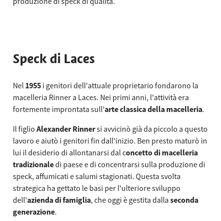
produzione di speck di qualità.
Speck di Laces
Nel
1955
i genitori dell'attuale proprietario fondarono la
macelleria Rinner a Laces. Nei primi anni, l'attività era
fortemente improntata sull'
arte classica della macelleria
.
Il figlio
Alexander Rinner
si avvicinò già da piccolo a questo
lavoro e aiutò i genitori fin dall'inizio. Ben presto maturò in
lui il desiderio di allontanarsi dal c
oncetto di macelleria
tradizionale
di paese e di concentrarsi sulla produzione di
speck, affumicati e salumi stagionati. Questa svolta
strategica ha gettato le basi per l'ulteriore sviluppo
dell'
azienda di famiglia
, che oggi è gestita dalla
seconda
generazione
.