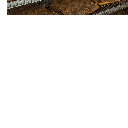
Scopri il produttore
Dai uno sguardo dietro le quinte e scopri cosa
rende unico Macelleria Rinner.