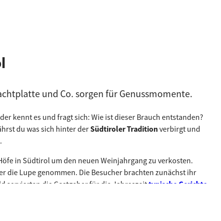
l
lachtplatte und Co. sorgen für Genussmomente.
jeder kennt es und fragt sich: Wie ist dieser Brauch entstanden?
ährst du was sich hinter der
Südtiroler Tradition
verbirgt und
.
öfe in Südtirol um den neuen Weinjahrgang zu verkosten.
er die Lupe genommen. Die Besucher brachten zunächst ihr
d servierten die Gastgeber für die Jahreszeit
typische Gerichte
.
suppe, den
Knödeln
und den
Kastanien
auch der Südtiroler