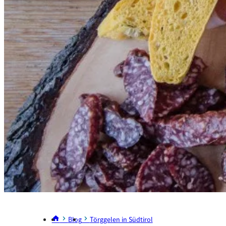
Blog
Törggelen in Südtirol