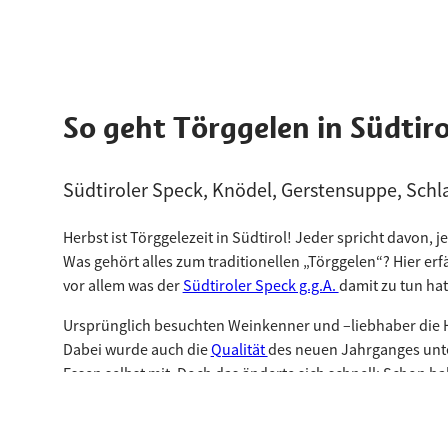
So geht Törggelen in Südtiro
Südtiroler Speck, Knödel, Gerstensuppe, Sch
Herbst ist Törggelezeit in Südtirol! Jeder spricht davon, 
Was gehört alles zum traditionellen „Törggelen“? Hier erf
vor allem was der
Südtiroler Speck g.g.A.
damit zu tun hat
Ursprünglich besuchten Weinkenner und –liebhaber die H
Dabei wurde auch die
Qualität
des neuen Jahrganges unt
Essen selbst mit. Doch das änderte sich schnell: Schon bal
Das Törggelen war entstanden!
Zum traditionellen Törggelen gehört neben der Gersten