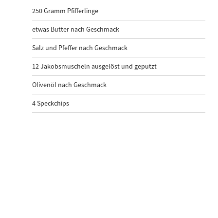
250
Gramm Pfifferlinge
etwas Butter nach Geschmack
Salz und Pfeffer nach Geschmack
12
Jakobsmuscheln ausgelöst und geputzt
Olivenöl nach Geschmack
4
Speckchips
Salatrisotto mit Jakobsmuscheln
und Schaum mit Südtiroler Speck
g.g.A.