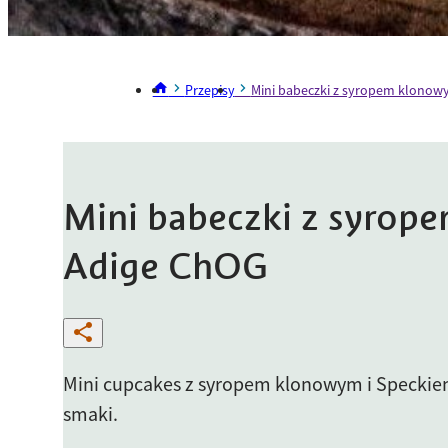
Przepisy
Mini babeczki z syropem klonow
Mini babeczki z syrop
Adige ChOG
Mini cupcakes z syropem klonowym i Speckiem 
smaki.